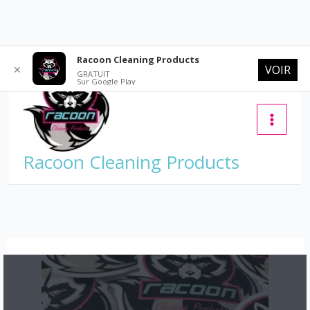
Aller
Racoon Cleaning Products
VOIR
✕
au
GRATUIT
Sur Google Play
contenu
Main
Racoon Cleaning Products
Menu