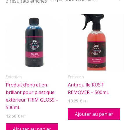
Trié
3 résultats affichés
par
prix
croissant
Entretien
Entretien
Produit d’entretien
Antirouille RUST
brillant pour plastique
REMOVER – 500mL
extérieur TRIM GLOSS –
13,25
€
HT
500mL
Ajouter au panier
12,50
€
HT
Ajouter au panier