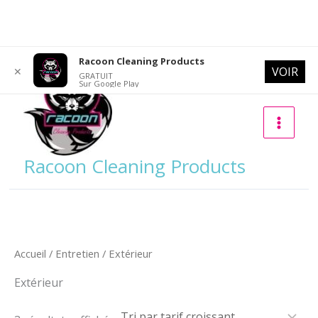
Aller
Racoon Cleaning Products
VOIR
✕
au
GRATUIT
Sur Google Play
contenu
Racoon Cleaning Products
Accueil
/
Entretien
/ Extérieur
Extérieur