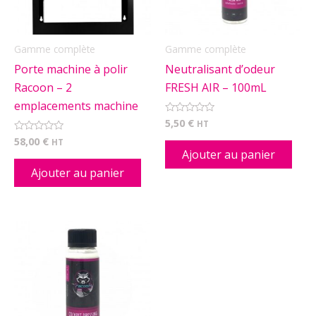
Gamme complète
Gamme complète
Porte machine à polir
Neutralisant d’odeur
Racoon – 2
FRESH AIR – 100mL
emplacements machine
5,50
€
Note
HT
0
58,00
€
Note
sur
HT
0
5
Ajouter au panier
sur
5
Ajouter au panier