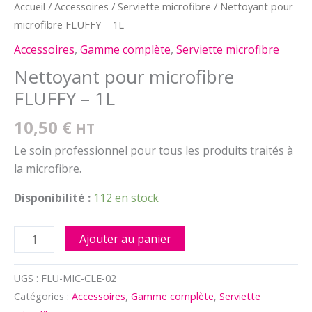
Accueil
/
Accessoires
/
Serviette microfibre
/ Nettoyant pour
microfibre FLUFFY – 1L
Accessoires
,
Gamme complète
,
Serviette microfibre
Nettoyant pour microfibre
FLUFFY – 1L
10,50
€
HT
Le soin professionnel pour tous les produits traités à
la microfibre.
Disponibilité :
112 en stock
quantité
Ajouter au panier
de
Nettoyant
UGS :
FLU-MIC-CLE-02
pour
Catégories :
Accessoires
,
Gamme complète
,
Serviette
microfibre