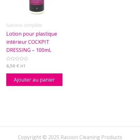
Gamme complète
Lotion pour plastique
intérieur COCKPIT
DRESSING – 100mL
6,50
€
Note
HT
0
sur
5
Ajouter au panier
Copyright © 2025 Racoon Cleaning Products