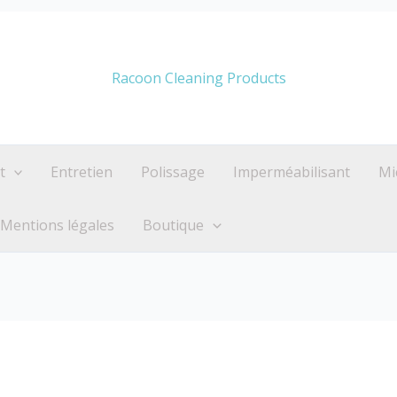
Racoon Cleaning Products
t
Entretien
Polissage
Imperméabilisant
Mi
Mentions légales
Boutique