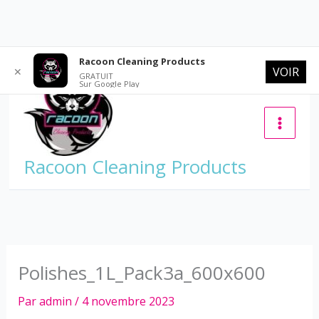
Aller
Racoon Cleaning Products
VOIR
✕
au
GRATUIT
Sur Google Play
contenu
Racoon Cleaning Products
Polishes_1L_Pack3a_600x600
Par
admin
/
4 novembre 2023