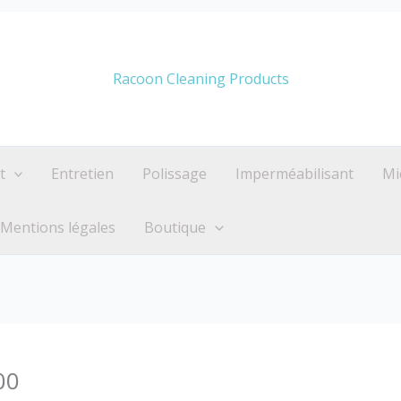
Racoon Cleaning Products
t
Entretien
Polissage
Imperméabilisant
Mi
Mentions légales
Boutique
00