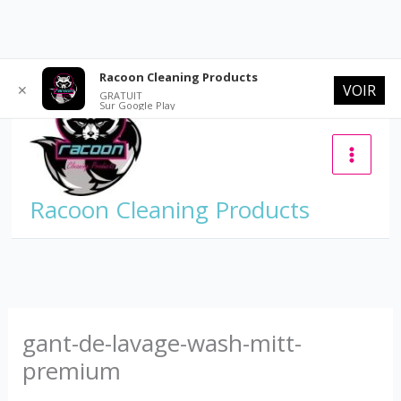
Aller
Racoon Cleaning Products
VOIR
✕
au
GRATUIT
Sur Google Play
contenu
Racoon Cleaning Products
gant-de-lavage-wash-mitt-
premium