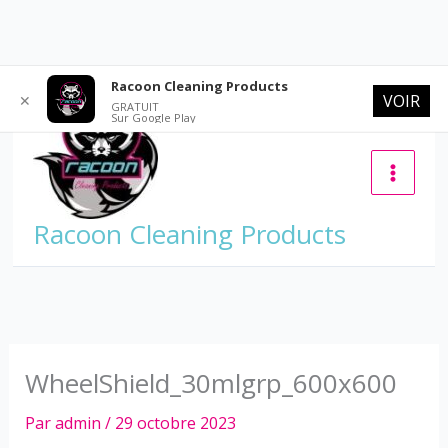
Aller
Racoon Cleaning Products
VOIR
✕
au
GRATUIT
Sur Google Play
contenu
Racoon Cleaning Products
WheelShield_30mlgrp_600x600
Par
admin
/
29 octobre 2023