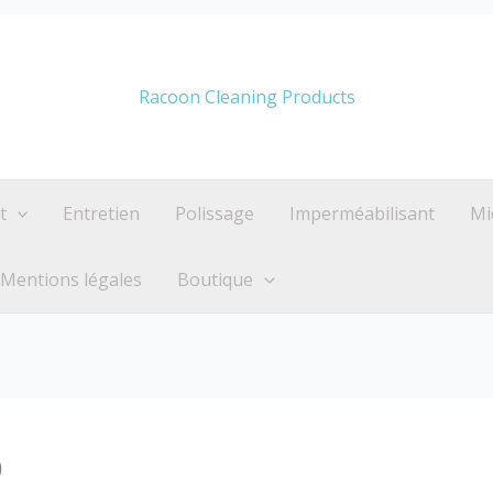
Racoon Cleaning Products
t
Entretien
Polissage
Imperméabilisant
Mi
Mentions légales
Boutique
0