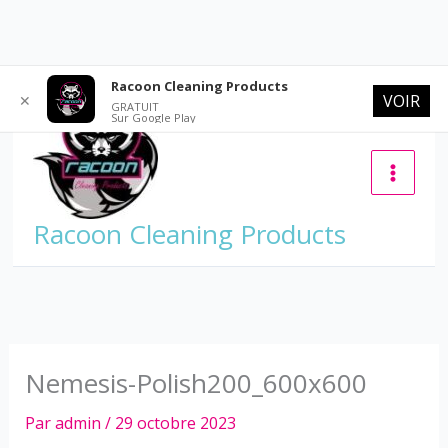
Aller
Racoon Cleaning Products
VOIR
✕
au
GRATUIT
Sur Google Play
contenu
Racoon Cleaning Products
Nemesis-Polish200_600x600
Par
admin
/
29 octobre 2023