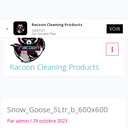
Aller
Racoon Cleaning Products
VOIR
✕
au
GRATUIT
Sur Google Play
contenu
Racoon Cleaning Products
Snow_Goose_5Ltr_b_600x600
Par
admin
/
29 octobre 2023