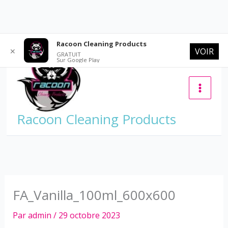
Aller
Racoon Cleaning Products
VOIR
✕
au
GRATUIT
Sur Google Play
contenu
Racoon Cleaning Products
FA_Vanilla_100ml_600x600
Par
admin
/
29 octobre 2023