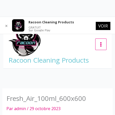
Aller
Racoon Cleaning Products
VOIR
✕
au
GRATUIT
Sur Google Play
contenu
Racoon Cleaning Products
Fresh_Air_100ml_600x600
Par
admin
/
29 octobre 2023