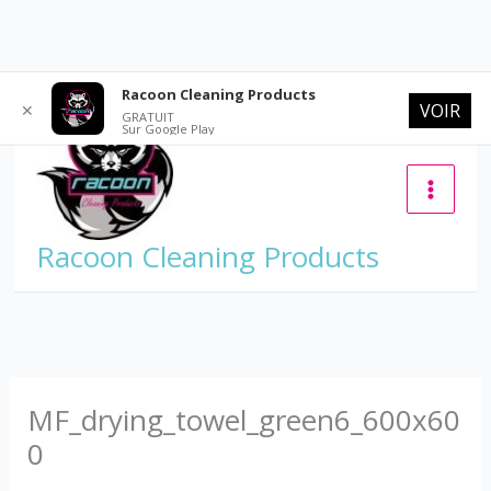
Aller
Racoon Cleaning Products
VOIR
✕
au
GRATUIT
Sur Google Play
contenu
Racoon Cleaning Products
MF_drying_towel_green6_600x60
0