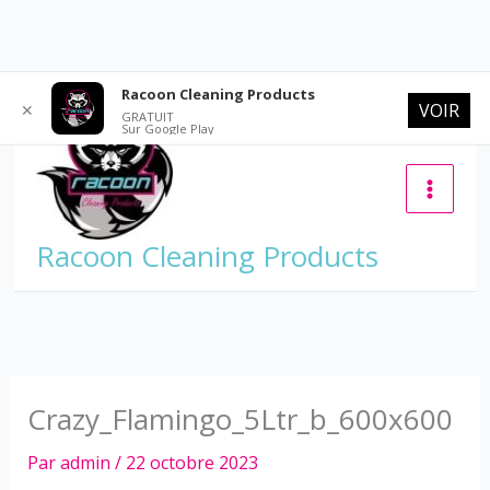
Aller
Racoon Cleaning Products
VOIR
✕
au
GRATUIT
Sur Google Play
contenu
Racoon Cleaning Products
Crazy_Flamingo_5Ltr_b_600x600
Par
admin
/
22 octobre 2023